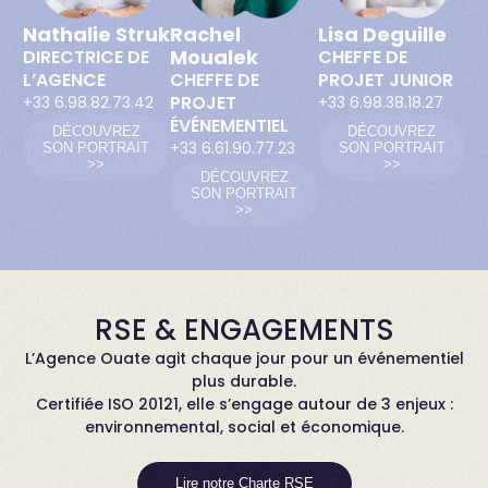
Nathalie Struk
Rachel
Lisa Deguille
Moualek
DIRECTRICE DE
CHEFFE DE
L’AGENCE
CHEFFE DE
PROJET JUNIOR
PROJET
+33 6.98.82.73.42
+33 6.98.38.18.27
ÉVÉNEMENTIEL
DÉCOUVREZ
DÉCOUVREZ
+33 6.61.90.77.23
SON PORTRAIT
SON PORTRAIT
>>
>>
DÉCOUVREZ
SON PORTRAIT
>>
RSE & ENGAGEMENTS
L’Agence Ouate agit chaque jour pour un événementiel
plus durable.
Certifiée ISO 20121, elle s’engage autour de 3 enjeux :
environnemental, social et économique.
Lire notre Charte RSE